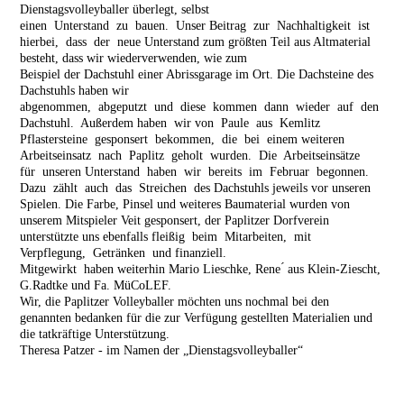
Dienstagsvolleyballer überlegt, selbst
einen Unterstand zu bauen. Unser Beitrag zur Nachhaltigkeit ist
hierbei, dass der neue Unterstand zum größten Teil aus Altmaterial
besteht, dass wir wiederverwenden, wie zum
Beispiel der Dachstuhl einer Abrissgarage im Ort. Die Dachsteine des
Dachstuhls haben wir
abgenommen, abgeputzt und diese kommen dann wieder auf den
Dachstuhl. Außerdem haben wir von Paule aus Kemlitz
Pflastersteine gesponsert bekommen, die bei einem weiteren
Arbeitseinsatz nach Paplitz geholt wurden. Die Arbeitseinsätze
für unseren Unterstand haben wir bereits im Februar begonnen.
Dazu zählt auch das Streichen des Dachstuhls jeweils vor unseren
Spielen. Die Farbe, Pinsel und weiteres Baumaterial wurden von
unserem Mitspieler Veit gesponsert, der Paplitzer Dorfverein
unterstützte uns ebenfalls fleißig beim Mitarbeiten, mit
Verpflegung, Getränken und finanziell.
Mitgewirkt haben weiterhin Mario Lieschke, Rene ́ aus Klein-Ziescht,
G.Radtke und Fa. MüCoLEF.
Wir, die Paplitzer Volleyballer möchten uns nochmal bei den
genannten bedanken für die zur Verfügung gestellten Materialien und
die tatkräftige Unterstützung.
Theresa Patzer - im Namen der „Dienstagsvolleyballer“