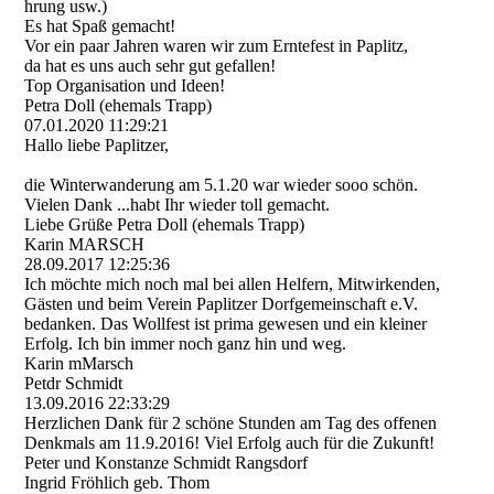
hrung usw.)
Es hat Spaß gemacht!
Vor ein paar Jahren waren wir zum Erntefest in Paplitz,
da hat es uns auch sehr gut gefallen!
Top Organisation und Ideen!
Petra Doll (ehemals Trapp)
07.01.2020
11:29:21
Hallo liebe Paplitzer,
die Winterwanderung am 5.1.20 war wieder sooo schön.
Vielen Dank ...habt Ihr wieder toll gemacht.
Liebe Grüße Petra Doll (ehemals Trapp)
Karin MARSCH
28.09.2017
12:25:36
Ich möchte mich noch mal bei allen Helfern, Mitwirkenden,
Gästen und beim Verein Paplitzer Dorfgemeinschaft e.V.
bedanken. Das Wollfest ist prima gewesen und ein kleiner
Erfolg. Ich bin immer noch ganz hin und weg.
Karin mMarsch
Petdr Schmidt
13.09.2016
22:33:29
Herzlichen Dank für 2 schöne Stunden am Tag des offenen
Denkmals am 11.9.2016! Viel Erfolg auch für die Zukunft!
Peter und Konstanze Schmidt Rangsdorf
Ingrid Fröhlich geb. Thom