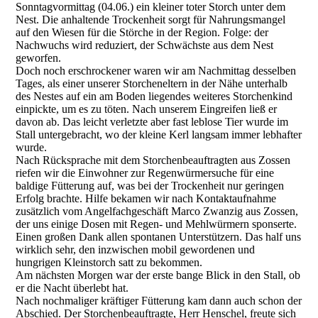
Sonntagvormittag (04.06.) ein kleiner toter Storch unter dem
Nest. Die anhaltende Trockenheit sorgt für Nahrungsmangel
auf den Wiesen für die Störche in der Region. Folge: der
Nachwuchs wird reduziert, der Schwächste aus dem Nest
geworfen.
Doch noch erschrockener waren wir am Nachmittag desselben
Tages, als einer unserer Storcheneltern in der Nähe unterhalb
des Nestes auf ein am Boden liegendes weiteres Storchenkind
einpickte, um es zu töten. Nach unserem Eingreifen ließ er
davon ab. Das leicht verletzte aber fast leblose Tier wurde im
Stall untergebracht, wo der kleine Kerl langsam immer lebhafter
wurde.
Nach Rücksprache mit dem Storchenbeauftragten aus Zossen
riefen wir die Einwohner zur Regenwürmersuche für eine
baldige Fütterung auf, was bei der Trockenheit nur geringen
Erfolg brachte. Hilfe bekamen wir nach Kontaktaufnahme
zusätzlich vom Angelfachgeschäft Marco Zwanzig aus Zossen,
der uns einige Dosen mit Regen- und Mehlwürmern sponserte.
Einen großen Dank allen spontanen Unterstützern. Das half uns
wirklich sehr, den inzwischen mobil gewordenen und
hungrigen Kleinstorch satt zu bekommen.
Am nächsten Morgen war der erste bange Blick in den Stall, ob
er die Nacht überlebt hat.
Nach nochmaliger kräftiger Fütterung kam dann auch schon der
Abschied. Der Storchenbeauftragte, Herr Henschel, freute sich