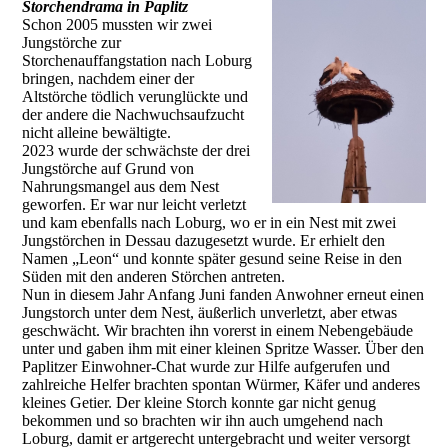
Storchendrama in Paplitz
Schon 2005 mussten wir zwei
Jungstörche zur
Storchenauffangstation nach Loburg
bringen, nachdem einer der
Altstörche tödlich verunglückte und
der andere die Nachwuchsaufzucht
nicht alleine bewältigte.
2023 wurde der schwächste der drei
Jungstörche auf Grund von
Nahrungsmangel aus dem Nest
geworfen. Er war nur leicht verletzt
und kam ebenfalls nach Loburg, wo er in ein Nest mit zwei
Jungstörchen in Dessau dazugesetzt wurde. Er erhielt den
Namen „Leon“ und konnte später gesund seine Reise in den
Süden mit den anderen Störchen antreten.
Nun in diesem Jahr Anfang Juni fanden Anwohner erneut einen
Jungstorch unter dem Nest, äußerlich unverletzt, aber etwas
geschwächt. Wir brachten ihn vorerst in einem Nebengebäude
unter und gaben ihm mit einer kleinen Spritze Wasser. Über den
Paplitzer Einwohner-Chat wurde zur Hilfe aufgerufen und
zahlreiche Helfer brachten spontan Würmer, Käfer und anderes
kleines Getier. Der kleine Storch konnte gar nicht genug
bekommen und so brachten wir ihn auch umgehend nach
Loburg, damit er artgerecht untergebracht und weiter versorgt