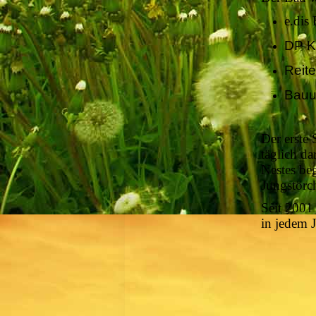
e.dis
DP K
Reit
Bauu
Der erste 
täglich d
Nestes beg
Jungstörch
Seit 2001 
in jedem 