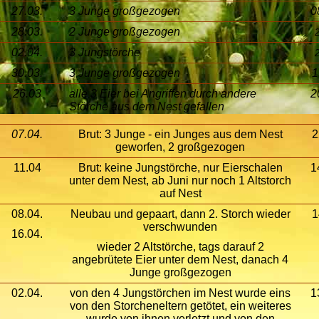
27.03.
3 Junge großgezogen
0
28.03.
2 Junge großgezogen
2
02.04.
3 Jungstörche
2
30.03.
3 Junge großgezogen
1
26.03
alle 3 Eier bei Angriffen durch andere
2
Störche aus dem Nest gefallen
07.04.
Brut: 3 Junge - ein Junges aus dem Nest
2
geworfen, 2 großgezogen
11.04
Brut: keine Jungstörche, nur Eierschalen
1
unter dem Nest, ab Juni nur noch 1 Altstorch
auf Nest
08.04.
Neubau und gepaart, dann 2. Storch wieder
1
verschwunden
16.04.
wieder 2 Altstörche, tags darauf 2
angebrütete Eier unter dem Nest, danach 4
Junge großgezogen
02.04.
von den 4 Jungstörchen im Nest wurde eins
1
von den Storcheneltern getötet, ein weiteres
wurde von ihnen verletzt und von den