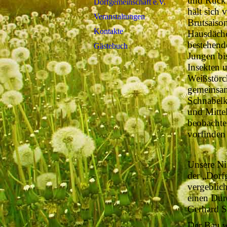
und Rückf
Dorfgemeinschaft e.V.
hält sich 
Veranstaltungen
Brutsaison
Kontakte
Hausdäche
bestehend
Gästebuch
Jungen bi
Insekten 
Weißstörc
gemeinsam
Schnabelk
und Mitte
beobachte
vorfinden
Unsere Ni
der „Dorfg
vergeblic
einen Du
Gerhard S
Der Bau w