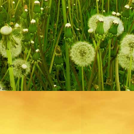
fast
Bau des
e auch