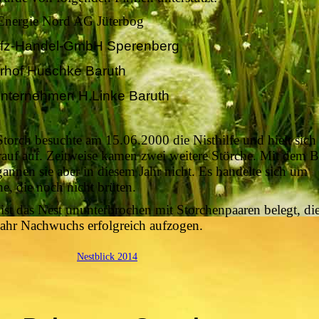
 Energie Nord AG Jüterbog
fz-Handel-GmbH Sperenberg
erhof Huschke Baruth
nternehmen H.Linke Baruth
Storch besuchte am 15.06.2000 die Nisthilfe und hielt sich 
arauf auf. Zeitweise kamen zwei weitere Störche. Mit dem 
annen sie aber in diesem Jahr nicht. Es handelte sich um
e, die noch nicht brüten.
ist das Nest ununterbrochen mit Storchenpaaren belegt, di
Jahr Nachwuchs erfolgreich aufzogen.
Nestblick 2014