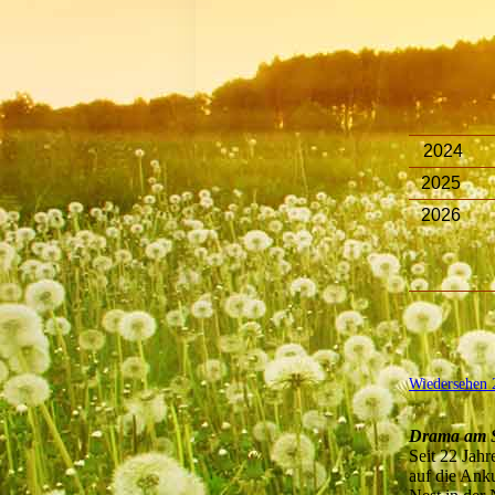
2024
2025
2026
Wiedersehen 
Drama am S
Seit 22 Jahr
auf die Ank