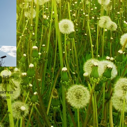
 ließ er
wo der
ner zur
ringen
und
lf uns