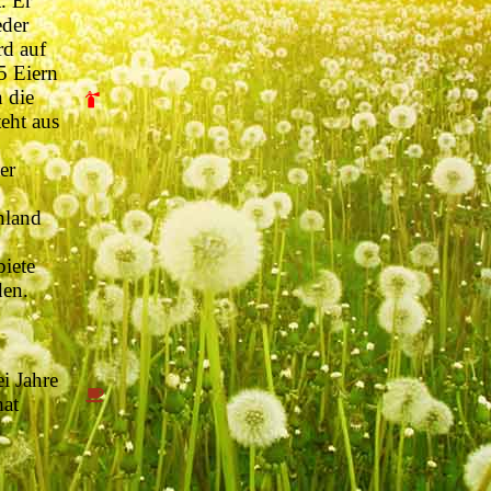
. Er
eder
rd auf
5 Eiern
 die
eht aus
er
hland
iete
den.
i Jahre
hat