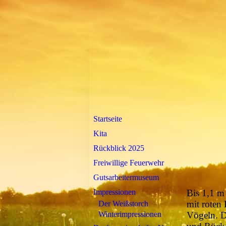
Startseite
Kita
Rückblick 2025
Freiwillige Feuerwehr
Gutsarbeitermuseum
Impressionen
Bis 1,1 m
mit roten
Der Weißstorch
Winterimpressionen
Vögeln. D