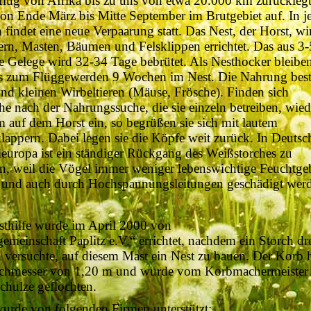
lug von Afrika bis zu uns von etwa 20.000 km zurücklegt
von Ende März bis Mitte September im Brutgebiet auf. In j
 findet eine neue Verpaarung statt. Das Nest, der Horst, wi
rn, Masten, Bäumen und Felsklippen errichtet. Das aus 3-
e Gelege wird 32-34 Tage bebrütet. Als Nesthocker bleiben
s zum Flüggewerden 9 Wochen im Nest. Die Nahrung best
und kleinen Wirbeltieren (Mäuse, Frösche). Finden sich
he nach der Nahrungssuche, die sie einzeln betreiben, wied
 auf dem Horst ein, so begrüßen sie sich mit lautem
lappern. Dabei legen sie die Köpfe weit zurück. In Deutsc
leuropa ist ein ständiger Rückgang des Weißstorches zu
n, weil die Vögel immer weniger lebenswichtige Feuchtgeb
 und auch durch Hochspannungsleitungen geschädigt wer
sthilfe wurde im April 2000 von
emeinschaft Paplitz e.V.“ errichtet, nachdem ein Storch dre
h versuchte, auf diesem Mast ein Nest zu bauen. Der Korb 
rchmesser von 1,20 m und wurde vom Korbmachermeister
chulze geflochten.
urde von folgenden Firmen unterstützt: