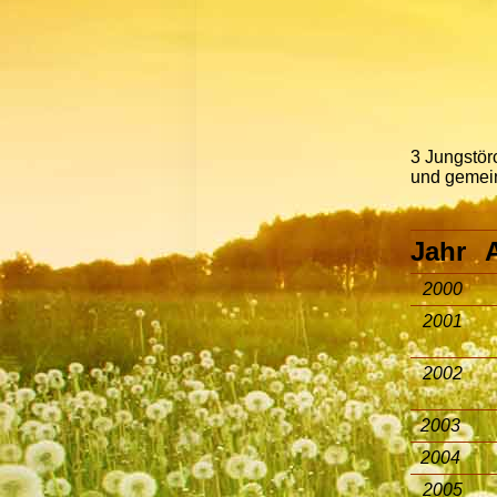
3 Jungstör
und gemei
Jahr
2000
2001
2002
2003
2004
2005