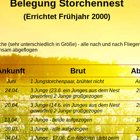
Belegung Storchennest
(Errichtet Frühjahr 2000)
che (sehr unterschiedlich in Größe) - alle nach und nach Fliegen
nsam abgeflogen
Ankunft
Brut
Ab
Juni
1 Jungstorchenpaar, brühtet nicht
A
24.04.
3 Junge (23.6. ein Junges
aus dem Nest
2
geworfen)
2 Junge großgezogen
20.04.
3 Junge (14.6. ein Junges
aus dem Nest
2
geworfen)
2 Junge großgezogen
13.04.
2 Junge - beide aufgezogen
1
30.03.
3 Junge - alle aufgezogen
2
04.04.
3 Junge - 17.06. Ein Altstorch
stirbt beim
1