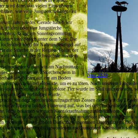
Nähe des Dorfbackofens in Paplitz.
er wird dann von vielen Einwohnern
halten, wie viele Jungstorchenköpfe zu
diesem Jahr wieder. Gerade haben wir
lt, ob drei oder vier Jungstörche
 wurden, da lag am Sonntagvormittag
 kleiner toter Storch unter dem Nest. Die
Trockenheit sorgt für Nahrungsmangel auf
ür die Störche in der Region. Folge: der
ird reduziert, der Schwächste aus dem
en.
rschrockener waren wir am Nachmittag
ges, als einer unserer Storcheneltern in
Nest 2020
terhalb des Nestes auf ein am Boden
iteres Storchenkind einpickte, um es zu töten. Nach unserem Eingreifen
s leicht verletzte aber fast leblose Tier wurde im Stall untergebracht, 
 langsam immer lebhafter wurde.
rache mit dem Storchenbeauftragten aus Zossen riefen wir die Einwoh
suche für eine baldige Fütterung auf, was bei der Trockenheit nur ge
hte. Hilfe bekamen wir nach Kontaktaufnahme zusätzlich vom
schäft Marco Zwanzig aus Zossen, der uns einige Dosen mit Regen- 
 sponserte. Einen großen Dank allen spontanen Unterstützern. Das ha
hr, den inzwischen mobil gewordenen und hungrigen Kleinstorch satt zu