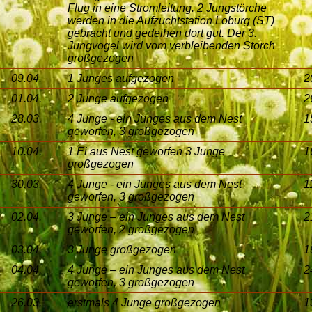
Flug in eine
Stromleitung. 2 Jungstörche
werden in die
Aufzuchtstation Loburg (ST)
gebracht und gedeihen dort gut. Der 3.
Jungvogel wird vom verbleibenden Storch
großgezogen
09.04.
1 Junges aufgezogen
2
01.04.
2 Junge aufgezogen
2
28.03.
4 Junge - ein Junges aus dem
Nest
1
geworfen, 3 großgezogen
10.04.
1 Ei aus Nest geworfen
3 Junge
1
großgezogen
30.03.
4 Junge - ein Junges aus dem
Nest
1
geworfen, 3 großgezogen
02.04.
3 Junge – ein Junges aus dem
Nest
2
geworfen, 2 großgezogen
03.04.
3 Junge großgezogen
1
04.04.
4 Junge – ein Junges aus dem
Nest
2
geworfen, 3 großgezogen
26.03.
erstmals 4 Junge großgezogen
1