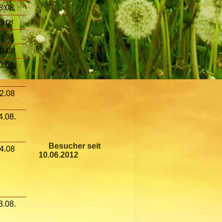
8.08.
3.08
5.08
9.08
0.08.
2.08
4.08.
Besucher seit
4.08
10.06.2012
3.08.