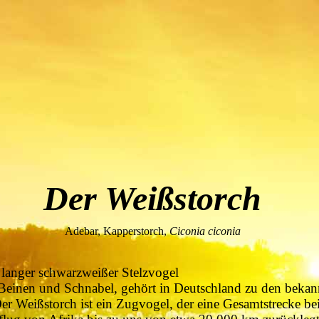
Der Weißstorch
Adebar, Kapperstorch,
Ciconia ciconia
 langer schwarzweißer Stelzvogel
 Beinen und Schnabel, gehört in Deutschland zu den bekan
er Weißstorch ist ein Zugvogel, der eine Gesamtstrecke be