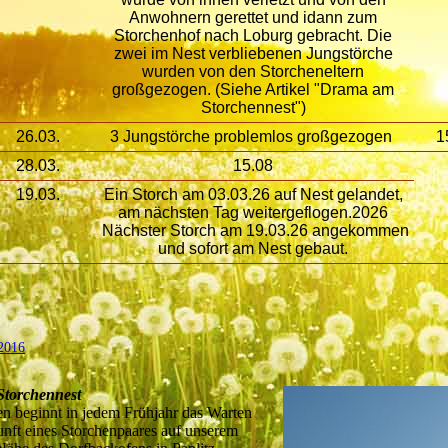
Anwohnern gerettet und idann zum
Storchenhof nach Loburg gebracht. Die
zwei im Nest verbliebenen Jungstörche
wurden von den Storcheneltern
großgezogen. (Siehe Artikel "Drama am
Storchennest")
26.03.
3 Jungstörche problemlos großgezogen
1
28.03.
15.08
19.03.
Ein Storch am 03.03.26 auf Nest gelandet,
am nächsten Tag weitergeflogen.2026
Nächster Storch am 19.03.26 angekommen
und sofort am Nest gebaut.
2016
torchennest
en beginnt in jedem Frühjahr das Warten
unft eines Storchenpaares auf unserem