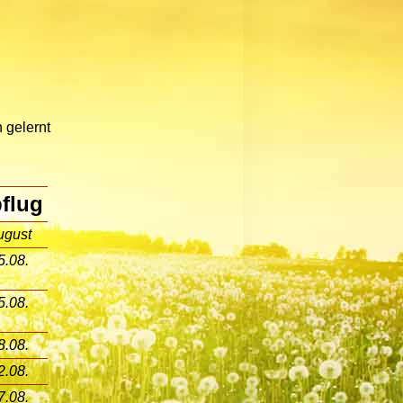
 gelernt
flug
ugust
5.08.
5.08.
8.08.
2.08.
7.08.