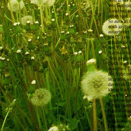
Nest in der 
Wochen spät
Ausschau ge
sehen sind.
So auch in 
noch gerätse
ausgebrütet
(04.06.) ein
anhaltende 
den Wiesen f
Nachwuchs w
Nest geworf
Doch noch e
desselben Ta
der Nähe un
liegendes we
davon ab. Da
kleine Kerl
Nach Rücksp
Regenwürmer
Erfolg brac
Angelfachge
Mehlwürmern
wirklich se
bekommen.